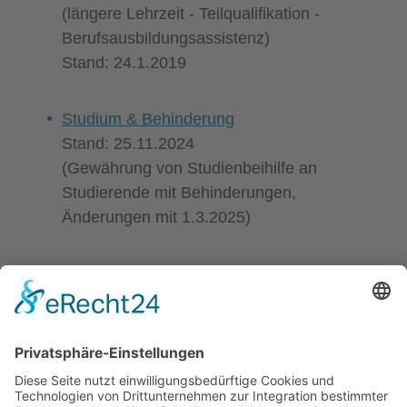
(längere Lehrzeit - Teilqualifikation -
Berufsausbildungsassistenz)
Stand: 24.1.2019
Studium & Behinderung
Stand: 25.11.2024
(Gewährung von Studienbeihilfe an
Studierende mit Behinderungen,
Änderungen mit 1.3.2025)
Förderungen der Bundesländer
:
Fahrtkostenzuschuss NÖ/OÖ/Tirol
neu: Barrierefreier Wohnungsumbau –
Förderungen von der Stadt Wien für
Personen ab 60 Jahren: Antragstellung bis
31.12.2024 möglich