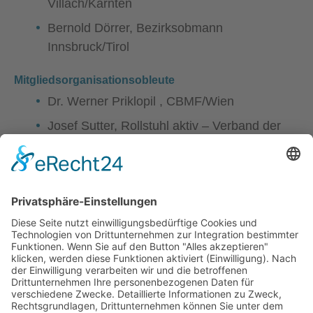
Villach/Kärnten
Bernold Dörrer, Bezirksobmann
Innsbruck/Tirol
Mitgliedsorganisationsobleute
Dr. Werner Priklopil
, CBMF/Wien
Josef Sutter, Rollstuhl aktiv – Verband der
Rollstuhlfahrenden Österreichs
Josef Schoisengeyer, Club 81/St. Pölten
Peter Traschkowitsch, Gewerkschaft
Vida/Wien
Die ordentlichen Mitglieder des ÖZIV finden Sie
hier
.