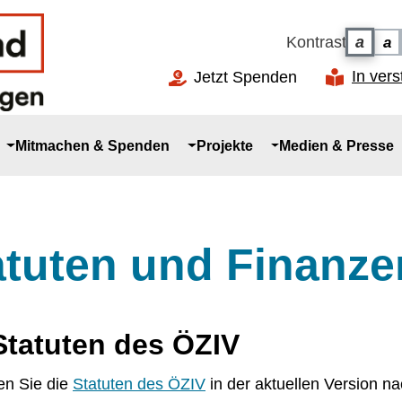
Kontrast
a
a
Ko
Kontr
In ver
Jetzt Spenden
Mitmachen & Spenden
Projekte
Medien & Presse
atuten und Finanze
Statuten des ÖZIV
den Sie die
Statuten des ÖZIV
in der aktuellen Version 