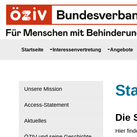
Zur Hauptnavigation springen
Zum Hauptinhalt springen
Zur Fußzeile springen
Startseite
Interessenvertretung
Angebote
St
Unsere Mission
Access-Statement
Die 
Aktuelles
Hier fin
ÖZIV und seine Geschichte