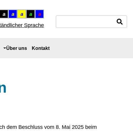
a
a
a
a
a
ntrast: Schwarz auf Weiss
Kontrast: Weiss auf Schwarz
Kontrast: Gelb auf Blau
Kontrast: Blau auf Gelb
Kontrast: Grün auf Schwarz
Kontrast: Rot auf Blau
ast: Normal
Suchbegriff eingeben
ständlicher Sprache
Über uns
Kontakt
n
nach dem Beschluss vom 8. Mai 2025 beim