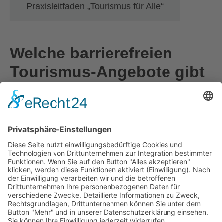
Praxisleitfaden „Tourismus für Alle“
Welche barrierefreien
Tourismus-Angebote gibt
es?
Einen
stets aktuellen Überblick
über alle
barrierefreien touristischen Angebote bietet die
Website der Kärnten
Werbung:
www.kaernten.at/service/barrierefreier-
urlaub/