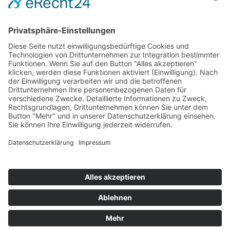
Bedeutung der Abkürzung ÖZIV:
Österreichs zukunftsorientierte
Interessenvertretung
© 2025 ÖZIV Bundesverband – Alle Rechte vorbehalten
Home
Sitemap
Kontakt
Barrierefreiheitserklärung
Datenschutz
Impressum