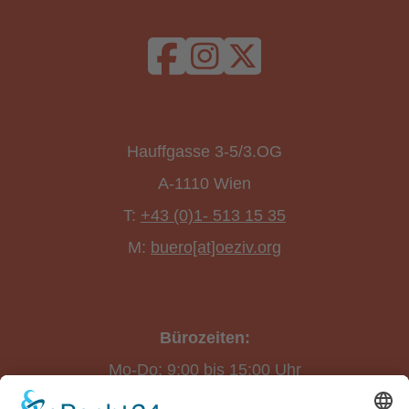
Hauffgasse 3-5/3.OG
A-1110 Wien
T:
+43 (0)1- 513 15 35
M:
buero[at]oeziv.org
Bürozeiten:
Mo-Do: 9:00 bis 15:00 Uhr
Fr: 9:00 bis 14:00 Uhr