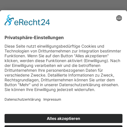
2016
01.12.
Stellungnahme zur Entwurf zur Änderung
eines Bundesgesetzes Gewerbeordnung
© 2025 ÖZIV Bundesverband – Alle Rechte vorbehalten
Home
Sitemap
Kontakt
Barrierefreiheitserklärung