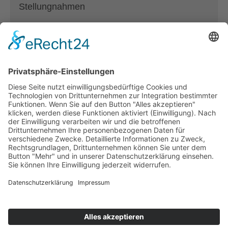
Stellungnahmen
(current)
Positionspapiere
Positionspapier
Inklusiver Arbeitsmarkt
© 2025 ÖZIV Bundesverband – Alle Rechte vorbehalten
Home
Sitemap
Kontakt
Barrierefreiheitserklärung