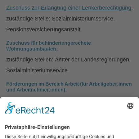
Zuschuss zur Erlangung einer Lenkerberechtigung
,
zuständige Stelle: Sozialministeriumservice,
Pensionsversicherungsanstalt
Zuschuss für behindertengerechete
Wohnungsumbauten:
zuständige Stellen: Ämter der Landesregierungen,
Sozialministeriumservice
Förderungen im Bereich Arbeit (für Arbeitgeber:innen
und Arbeitnehmer:innen):
zuständige Stellen: Sozialministeriumservice, AMS.
Mehr dazu in unserer Rechtsdatenbank in den
Kategorien "Arbeit" und "Förderungen".
Stand: 5.12.2025