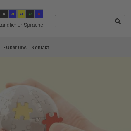
a
a
a
a
a
ntrast: Schwarz auf Weiss
Kontrast: Weiss auf Schwarz
Kontrast: Gelb auf Blau
Kontrast: Blau auf Gelb
Kontrast: Grün auf Schwarz
Kontrast: Rot auf Blau
ast: Normal
Suchbegriff eingeben
ständlicher Sprache
Über uns
Kontakt