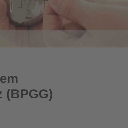
dem
z (BPGG)