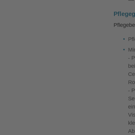
Pflegeg
Pflegebe
Pf
Mi
- 
be
Ce
Ro
- 
Se
ei
Vi
kl
Ab