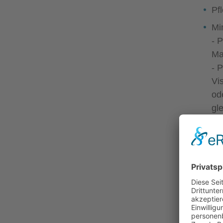
Pf
Mi
- 
Ma
- 
Vi
od
gl
(6
Höhe Stu
bi
ab
ab