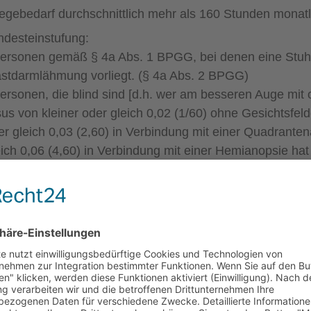
legebedarf durchschnittlich mehr als 160 Stunden monatl
ndesteinstufung:
Personen gemäß § 4a Abs. 1 BPGG, bei denen eine Stuhl
stdarmlähmung vorliegt. (§ 4a Abs. 2 BPGG)
Personen, die blind sind [d.h. wer am besseren Auge mit 
sus von kleiner oder gleich 0,02 (1/60) ohne Gesichtsfe
er gleich 0,03 (2,60) in Verbindung mit einer Quadrante
eich 0,06 (4,60) in Verbindung mit einer Hemianopsie hat
,60) in Verbindung mit einer röhrenförmigen Gesichtsfel
fe 4:
s 31.12.2019 € 677,60 monatlich
 1.1.2020 € 689,80 monatlich
 1.1.2021 € 700,10 monatlich