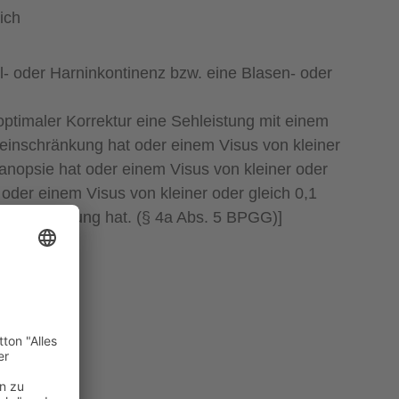
ich
- oder Harninkontinenz bzw. eine Blasen- oder
optimaler Korrektur eine Sehleistung mit einem
ldeinschränkung hat oder einem Visus von kleiner
nanopsie hat oder einem Visus von kleiner oder
 oder einem Visus von kleiner oder gleich 0,1
deinschränkung hat. (§ 4a Abs. 5 BPGG)]