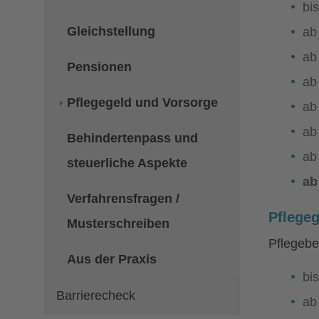
bi
Gleichstellung
ab
ab
Pensionen
ab
Pflegegeld und Vorsorge
ab
ab
Behindertenpass und
ab
steuerliche Aspekte
ab
Verfahrensfragen /
Pflegeg
Musterschreiben
Pflegebe
Aus der Praxis
bi
Barrierecheck
ab