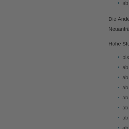
ab
Die Ände
Neuanträ
Höhe Stu
bi
ab
ab
ab
ab
ab
ab
ab