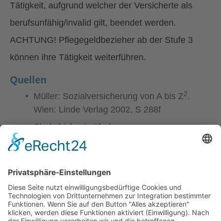
Tätigkeit, aufgrund welcher der Versicherte als
berufsunfähig/invalid gilt, beendet werden.
ACHTUNG! Pflegegeldbezieher ab der Stufe 3
können ihre Tätigkeit weiterführen.
Quellen
2
Müller: Sozialversicherung von A bis Z
.
Wien: Linde Verlag 2002, S 288f
Shubshizky: Leitfaden zur
2
Sozialversicherung
. Wien: Linde Verlag
2002, S 271f
Knyrim/Valencak: Rechtsratgeber für kranke
und behinderte Menschen. Wien: Verlag
LexisNexis ARD Orac 2002, S 58f