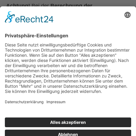
Achtung!
Bei der
Berechnung der
Notstandshilfe
wird das Partner:innen-
Einkommen nicht mehr berücksichtigt.
Quellen:
Österreichische Gesundheitskasse
Stand: 13.4.2026
© 2025 ÖZIV Bundesverband – Alle Rechte vorbehalten
Home
Sitemap
Kontakt
Barrierefreiheitserklärung
Datenschutz