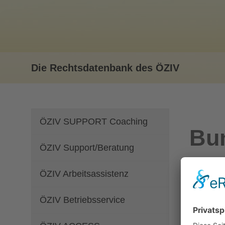
Die Rechtsdatenbank des ÖZIV
ÖZIV SUPPORT Coaching
Bun
ÖZIV Support/Beratung
Gesetzl
ÖZIV Arbeitsassistenz
Bu
ÖZIV Betriebsservice
AC
bi