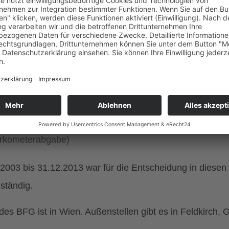
nbereich des BFG
t 1.1.2014 entscheidet das Bundesfinanzgericht (BFG)..
er Beschwerden in Steuer- und Beihilfenangelegenheite
beitnehmerveranlagung, Körperschaftsteuer, Umsatzste
er Beschwerden in Zoll- und Finanzstrafsachen
 Angelegenheiten der Wiener Landes- und Gemeindeabga
rgnügungssteuer) und abgabenrechtlichen Verwaltungsü
rkometerabgabe)
2003 bis 31.12.2013 war für die Entscheidung in diese
ständig.
 des BFG ist in Wien. Außenstellen gibt es in Feldkirch, 