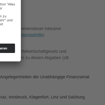
.
n (zB Einkommensteuer inklusive
uer und
Familienbeihilfe
)
ben (zB Anfallwirtschaftgesetz und
bertretungen zu diesen Abgaben (zB
n Angelegenheiten der Unabhängige Finanzsenat
Graz, Innsbruck, Klagenfurt, Linz und Salzburg.