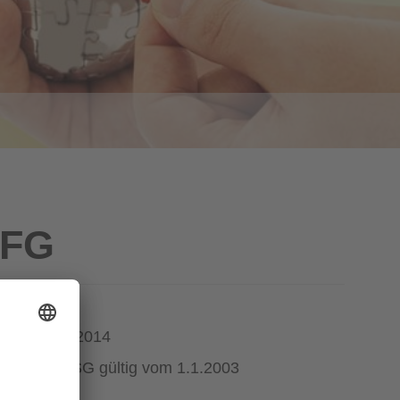
BFG
aft mit 1.1.2014
nat - UFSG gültig vom 1.1.2003