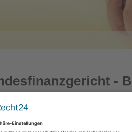
desfinanzgericht - 
iche Grundlage
ndesfinanzgerichtsgesetz - BFGG, BGBl I 14/2013: in Kr
HTUNG! Bundesgesetz über den unabhängigen Finanzse
s 31.12.2013