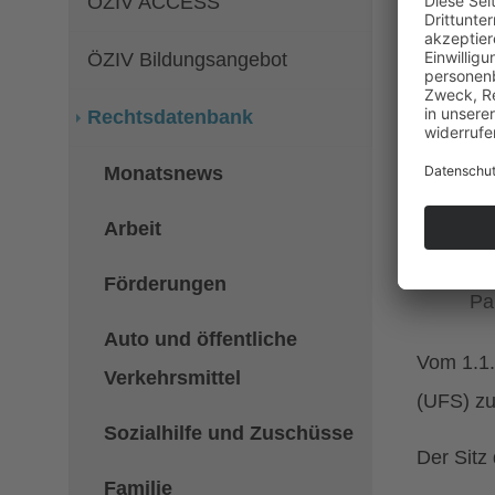
ÖZIV ACCESS
Aufgabe
ÖZIV Bildungsangebot
NEU!
Sei
Rechtsdatenbank
üb
Ar
Monatsnews
üb
Arbeit
in
Ve
Förderungen
Pa
Auto und öffentliche
Vom 1.1.
Verkehrsmittel
(UFS) zu
Sozialhilfe und Zuschüsse
Der Sitz
Familie