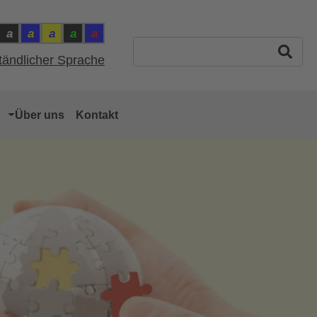
a
a
a
a
a
ntrast: Schwarz auf Weiss
Kontrast: Weiss auf Schwarz
Kontrast: Gelb auf Blau
Kontrast: Blau auf Gelb
Kontrast: Grün auf Schwarz
Kontrast: Rot auf Blau
ast: Normal
Suchbegriff eingeben
ständlicher Sprache
Über uns
Kontakt