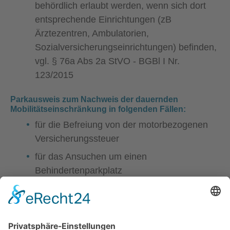
behördlich erlaubt werden, wenn sich dort
entsprechende Einrichtungen (zB
Ärztezentren, Ambulatorien,
Sozialversicherungseinrichtungen) befinden,
vgl. § 76a Abs 2a StVO - BGBl I Nr.
123/2015
Parkausweis zum Nachweis der dauernden
Mobilitätseinschränkung in folgenden Fällen:
für die Befreiung von der motorbezogenen
Versicherungssteuer
für das Ansuchen um einen
Behindertenparkplatz
für die Geltendmachung von steuerlichen
Absetzmöglichkeiten
für die Befreiung von der Parkgebühr