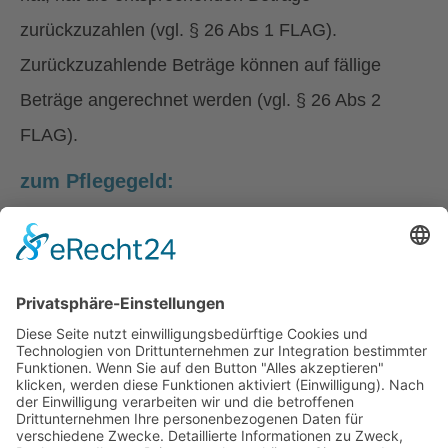
zurückzuzahlen (vgl. § 26 Abs 1 FLAG).
Zurückzuzahlende Beträge können auf fällige
Beträge angerechnet werden (vgl. § 26 Abs 2
FLAG).
zum Pflegegeld:
Das Pflegegeld wird durch die Aufnahme einer
(geringfügigen) Beschäftigung nicht berührt, weil
ein Anspruch auf die Gewährung von Pflegegeld
unabhängig vom Einkommen und Vermögen der
betreffenden Person besteht.
Stand: 9.12.2025