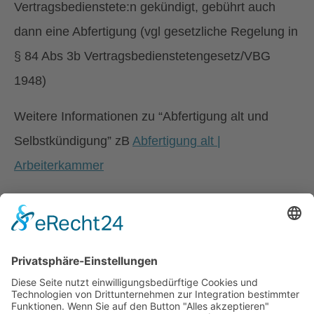
Vertragsbedienstete:n gekündigt, gebührt auch
dann eine Abfertigung (vgl gesetzliche Regelung in
§ 84 Abs 3b Vertragsbedienstetengesetz/VBG
1948)
Weitere Informationen zu “Abfertigung alt und
Selbstkündigung” zB
Abfertigung alt |
Arbeiterkammer
TIPP!
Bei der Abfertigung neu (anzuwenden auf
Arbeitsverhältnisse, die nach dem 31.12.2002
begonnen haben) besteht der Anspruch auf
Abfertigung unabhängig von Dauer und Art der
Beendigung des Dienstverhältnisses.