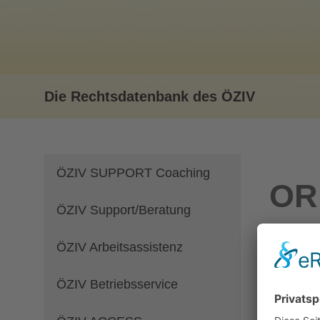
Die Rechtsdatenbank des ÖZIV
ÖZIV SUPPORT Coaching
ORF
ÖZIV Support/Beratung
an
ÖZIV Arbeitsassistenz
ÖZIV Betriebsservice
Ausgang
Klient:i