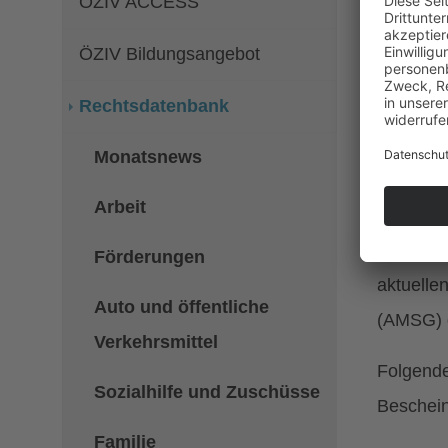
ÖZIV ACCESS
Beitrags
ÖZIV Bildungsangebot
Service
Anliege
Rechtsdatenbank
Hat Klie
Monatsnews
Info
Arbeit
Bezieher
Förderungen
aktuelle
Auto und öffentliche
(AMSG) g
Verkehrsmittel
Folgende
Sozialhilfe und Zuschüsse
Beschei
Familie