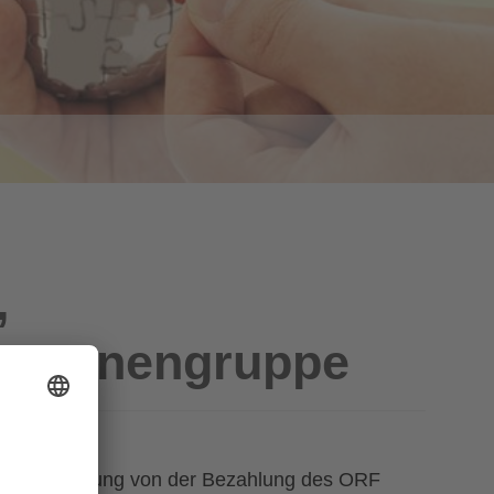
,
Personengruppe
hte die Befreiung von der Bezahlung des ORF