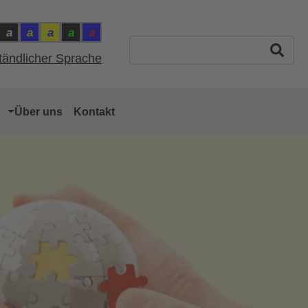
a
a
a
a
a
ntrast: Schwarz auf Weiss
Kontrast: Weiss auf Schwarz
Kontrast: Gelb auf Blau
Kontrast: Blau auf Gelb
Kontrast: Grün auf Schwarz
Kontrast: Rot auf Blau
ast: Normal
Suchbegriff eingeben
ständlicher Sprache
Über uns
Kontakt