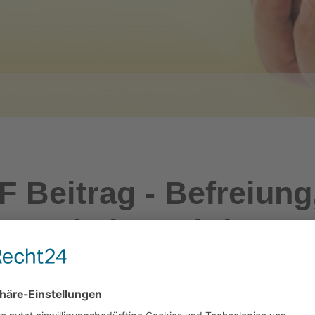
 Beitrag - Befreiung
spruchsberechtigte 
slage:
n, arbeitslos und Bezieher:in von Arbeitslosengeld. Möc