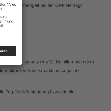
m Fernsprechentgelt bei der ORF-Beitrags
versicherungsgesetz (AlVG), Beihilfen nach dem
dem aktuellen Arbeitsmarktservicegesetz
lle Tag-Geld-Bestätigung bzw aktuelle