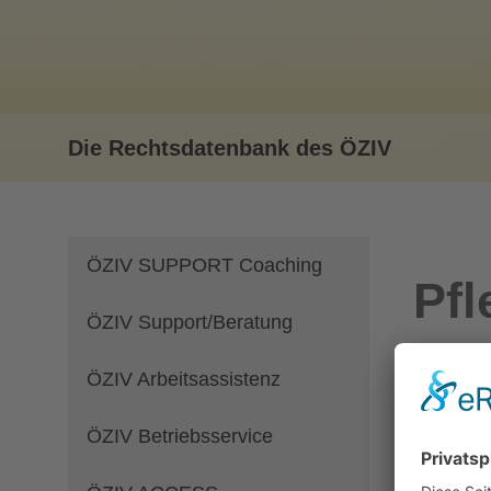
Die Rechtsdatenbank des ÖZIV
ÖZIV SUPPORT Coaching
Pfl
ÖZIV Support/Beratung
ÖZIV Arbeitsassistenz
Gesetz
Bu
ÖZIV Betriebsservice
Ei