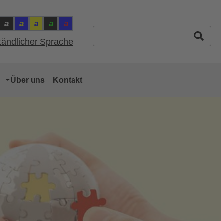
a
a
a
a
a
ntrast: Schwarz auf Weiss
Kontrast: Weiss auf Schwarz
Kontrast: Gelb auf Blau
Kontrast: Blau auf Gelb
Kontrast: Grün auf Schwarz
Kontrast: Rot auf Blau
ast: Normal
Suchbegriff eingeben
ständlicher Sprache
Über uns
Kontakt