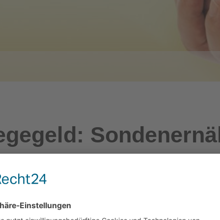
egegeld: Sondenern
liche Grundlagen
ndespflegegeldgesetz (BPGG)
nstufungsverordnung zum BPGG — EinstV, § 1 Abs 4 (idF