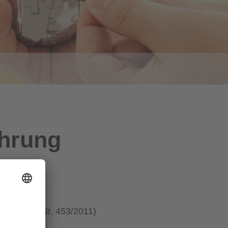
ährung
 BGBl. II Nr. 453/2011)