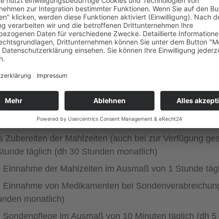
ng der Sondenernährung zur Pflege
gkeit der Durchführung von „Sondenernährung bei liegen
schen Hauskrankenpflege dar. Das Legen einer Magenson
tsbereich des gehobenen Dienstes nach § 15 Abs 5 Z 7
wand für Sondenernährung
ender PEG-Sonde und erforderlicher Hilfe durch eine d
ksichtigen:
s Zubereiten der Mahlzeiten (auch bei zur Verfügung ge
Stunde täglich (dh 30 Stunden monatlich)
e Einnahme der Mahlzeiten im Ausmaß von 1 Stunde tägl
e Einnahme von Medikamenten bei Sondenverabreichung 
unden monatlich)
e Sondenpflege im Ausmaß von 10 Minuten täglich (dh 5