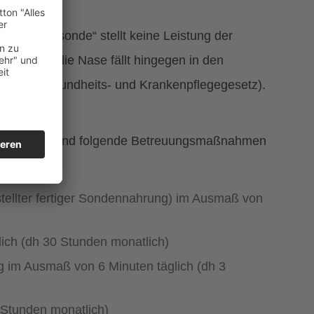
der Magensonde“ stellt keine Leistung der
de über die Nase fällt hingegen in den
 GuKG (Gesundheits- und Krankenpflegegesetz).
ritte Person sind folgende Betreuungsmaßnahmen
stellter fertiger Sondennahrung) im Ausmaß von
ich (dh 30 Stunden monatlich)
im Ausmaß von 6 Minuten täglich (dh 3
 Stunden monatlich)