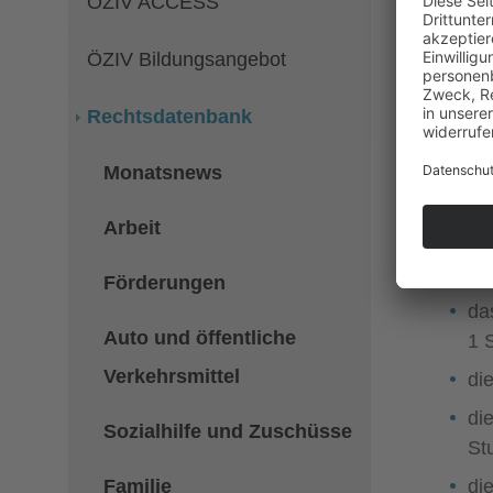
ÖZIV ACCESS
Zuordnu
Die Täti
ÖZIV Bildungsangebot
medizini
Rechtsdatenbank
Tätigkei
Monatsnews
Zeitauf
Bei lieg
Arbeit
zu berüc
Förderungen
da
Auto und öffentliche
1 
Verkehrsmittel
di
di
Sozialhilfe und Zuschüsse
St
Familie
di