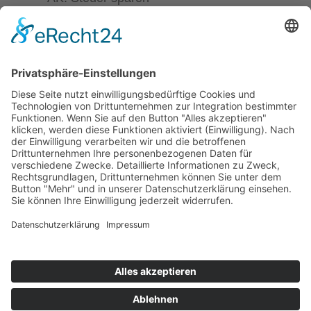
BMF: Steuerbuch
Hofer (Hrsg.): Alltag mit Behinderung. Wien:
NWV
Entscheidung des UFS vom 11.1.2005, GZ.
RV/0184-L/04.
Stand: 20.12.2023
© 2025 ÖZIV Bundesverband – Alle Rechte vorbehalten
Home
Sitemap
Kontakt
Barrierefreiheitserklärung
Datenschutz
Impressum