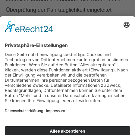
Überprüfung der Fahrtauglichkeit eingeleitet
werden.
Quelle
Liebhart, Gerichtliches Pflegegeldverfahren
und Führerschein(-entzug) in: ÖZPR 4/2016,
S 108ff.
Stand: 31.8.2023
© 2025 ÖZIV Bundesverband – Alle Rechte vorbehalten
Home
Sitemap
Kontakt
Barrierefreiheitserklärung