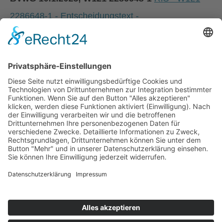
2286648-1 - Entscheidungstext -
Bundesverwaltungsgericht (BVwG)
TIPP!
Nähere Informationen dazu erteilt das AMS
(Arbeitsmarktservice).
Stand: 19.12.2025
© 2025 ÖZIV Bundesverband – Alle Rechte vorbehalten
Home
Sitemap
Kontakt
Barrierefreiheitserklärung