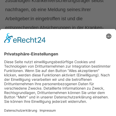
zuständigen Krankenversicherungsträger selbst
nachfragen, ob eine Meldung seines:ihrer
Arbeitgeber:in eingetroffen ist und die
entsprechenden Absicherungen in der Kranken-
und Pensionsversicherung veranlasst wurden.
Infos dazu siehe zB
Sozialversicherungsrechtliche
Absicherung bei Familienhospizkarenz
(oesterreich.gv.at)
Stand: 9.12.205
© 2025 ÖZIV Bundesverband – Alle Rechte vorbehalten
Home