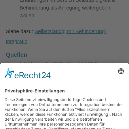
Erfahrungen im Bereich Selbständigkeit &
Behinderung als Anregung weitergeben
wollen.
Siehe dazu:
Selbstständig mit Behinderung |
Integratio
Quellen
Infoblätter der SVS, Stand 2025
Broschüren
und Infoblätter (svs.at)
Broschüren und
Infoblätter
WKO: Selbständig mit Behinderung
Selbstständig mit Behinderung | Integratio
Unser Service: integratio
Stand: 23.6.2025