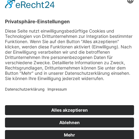
Volltext der OGH Entscheidung siehe:
RIS -
10ObS68/23g - Entscheidungstext - Justiz
Stand: 23.7.2025
© 2025 ÖZIV Bundesverband – Alle Rechte vorbehalten
Home
Sitemap
Kontakt
Barrierefreiheitserklärung
Datenschutz
Impressum