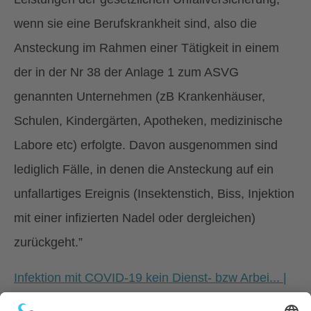
wenn sie eine Berufskrankheit sind, also die
Ansteckung im Rahmen einer Tätigkeit in einem
der in der Nr 38 der Anlage 1 zum ASVG
genannten Unternehmen (zB Krankenhäuser,
Schulen, Kindergärten, Apotheken, medizinische
Labore etc) erfolgte. Davon ausgenommen sind
lediglich Fälle, in denen die Ansteckung auf ein
unfallartiges Ereignis (Insektenstich, Biss, Injektion
mit einer infizierten Nadel oder dergleichen)
zurückgeht.”
Infektion mit COVID-19 kein Dienst- bzw Arbei... |
OGH | ogh.gv.at