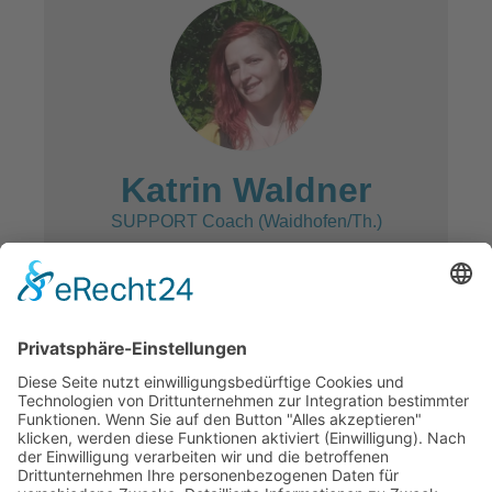
Katrin Waldner
SUPPORT Coach (Waidhofen/Th.)
Mobil: 0699/15 66 02 03
E-Mail:
katrin.waldner[at]oeziv.org
zuständig für die Bezirke:
Waidhofen/Thaya und Gmünd
Sprechtage & Termine