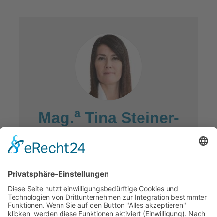
a
Mag.
Tina Steiner-
Mitterer
Dipl. Coach
Mobil: 0699/15 660 090
E-Mail:
tina.steiner-mitterer[at]oeziv-
kaernten.at