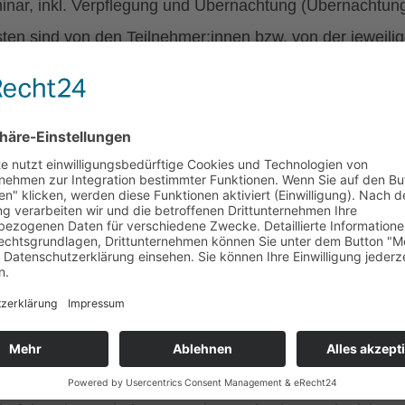
nar, inkl. Verpflegung und Übernachtung (Übernachtung 
ten sind von den Teilnehmer:innen bzw. von der jeweili
rne Interessent:innen:
er:innen, die nicht im ÖZIV (ehrenamtlich) arbeiten oder 
seminare: 180, -- Euro (inklusive Verpflegung)
sseminare: 280, -- Euro (inklusive Verpflegung und Übe
e An- und Abreise.
ahlung muss spätestens drei Wochen vor dem Seminar er
ng der Reisekostenrückerst