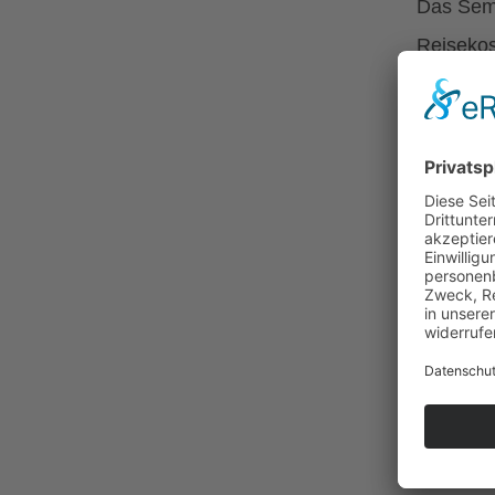
Das Semi
Reisekos
tragen.
Exte
Teilnehm
Eintages
Zweitage
exklusiv
Die Einz
Umfa