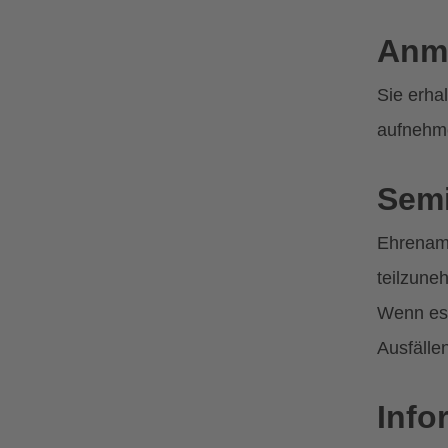
Anm
Sie erha
aufnehm
Semi
Ehrenamt
teilzune
Wenn es 
Ausfälle
Info