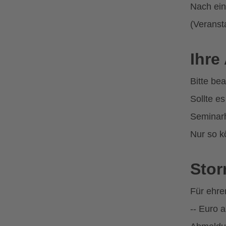
Nach ein
(Veranst
Ihre
Bitte be
Sollte e
Seminarh
Nur so k
Sto
Für ehre
-- Euro 