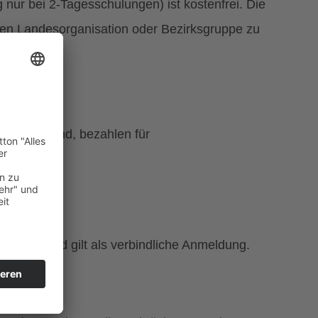
nur bei 2-Tagesschulungen) ist kostenfrei. Die
gen Landesorganisation oder Bezirksgruppe zu
Mitglied sind, bezahlen für
rnachtung)
folgen und gilt als verbindliche Anmeldung.
attung