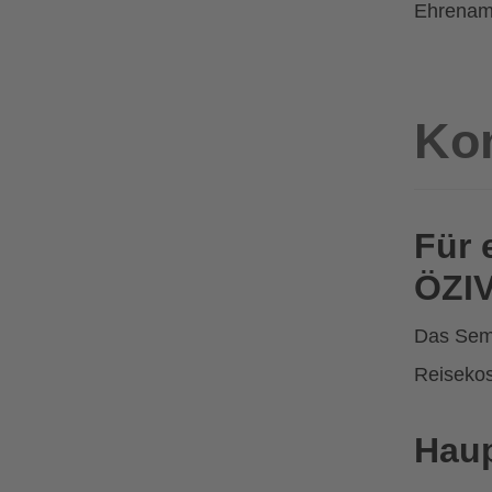
Ehrenamtl
Ko
Für 
ÖZIV
Das Semi
Reisekos
Haup