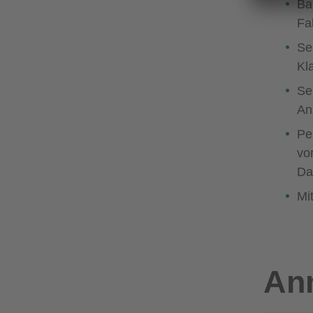
Ba
Fa
Se
Kla
Se
An
Pe
vo
Da
Mi
An