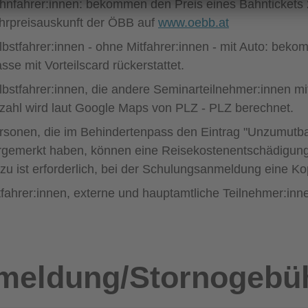
hnfahrer:innen: bekommen den Preis eines Bahntickets 2. 
hrpreisauskunft der ÖBB auf
www.oebb.at
lbstfahrer:innen - ohne Mitfahrer:innen - mit Auto: beko
sse mit Vorteilscard rückerstattet.
lbstfahrer:innen, die andere Seminarteilnehmer:innen mi
zahl wird laut Google Maps von PLZ - PLZ berechnet.
rsonen, die im Behindertenpass den Eintrag "Unzumutbark
rgemerkt haben, können eine Reisekostenentschädigung
zu ist erforderlich, bei der Schulungsanmeldung eine K
tfahrer:innen, externe und hauptamtliche Teilnehmer:inn
meldung/Stornogebü