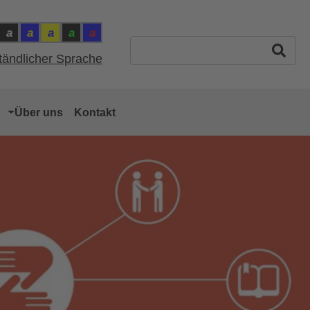
a
a
a
a
a
ntrast: Schwarz auf Weiss
Kontrast: Weiss auf Schwarz
Kontrast: Gelb auf Blau
Kontrast: Blau auf Gelb
Kontrast: Grün auf Schwarz
Kontrast: Rot auf Blau
ast: Normal
Suchbegriff eingeben
ständlicher Sprache
Über uns
Kontakt