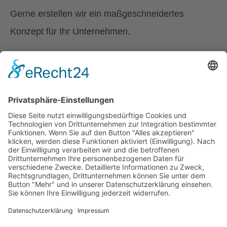
Gerne erstellen wir ein maßgeschneidertes
Konzept für Ihr Unternehmen.
Kontakt:
ÖZIV Bundesverband
Hauffgasse 3-5/3. OG
1110 Wien
Telefon: 01/513 15 35-0
E-Mail:
access[at]oeziv.org
© 2025 ÖZIV Bundesverband – Alle Rechte vorbehalten
Home
Sitemap