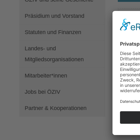
Präsidium und Vorstand
Ang
Statuten und Finanzen
Kre
Landes- und
Mitgliedsorganisationen
Krebs br
mit sich.
Mitarbeiter*innen
- Wie be
Jobs bei ÖZIV
- Welche
- Wie be
Partner & Kooperationen
Susanna 
und wie