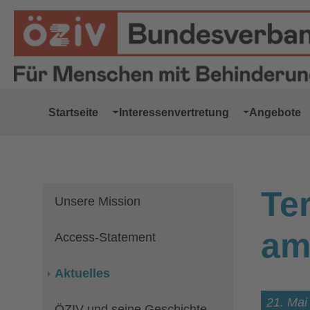
Zur Hauptnavigation springen
Zum Hauptinhalt springen
Zur Fußzeile springen
Startseite
Interessenvertretung
Angebote
Te
Unsere Mission
am
Access-Statement
Aktuelles
21. Mai
ÖZIV und seine Geschichte