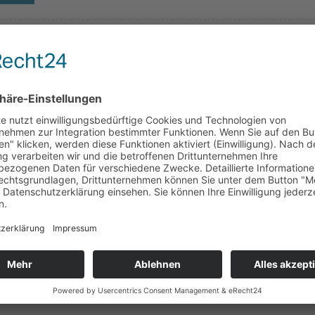
ebotsleiterin Susanna Sitzenstäter von ÖZIV SUPPO
bshilfe Österreich zum Thema "Rechte bei Krebs: Be
ingt neben der Erkrankung auch noch einige bürokratis
 Doch du hast Rechte, die dir helfen:
antragst du den Behindertenpass – und was bringt er dir
 Schutzrechte hast du im Job, und wie setzt du sie durc
kommst du einen Parkausweis, und wo gilt er?
Sitzenstäter (ÖZIV SUPPORT Wien) klärt auf, was dir z
 du es bekommst.