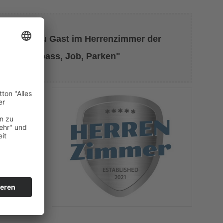
RT Wien zu Gast im Herrenzimmer der
hindertenpass, Job, Parken"
che Hürden
 konkret?
h?
usteht –