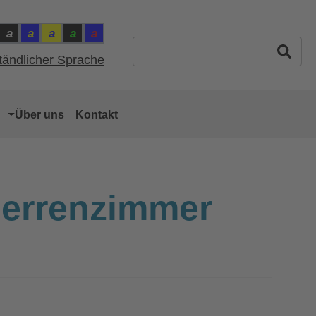
a
a
a
a
a
ntrast: Schwarz auf Weiss
Kontrast: Weiss auf Schwarz
Kontrast: Gelb auf Blau
Kontrast: Blau auf Gelb
Kontrast: Grün auf Schwarz
Kontrast: Rot auf Blau
ast: Normal
Suchbegriff eingeben
ständlicher Sprache
Über uns
Kontakt
Herrenzimmer