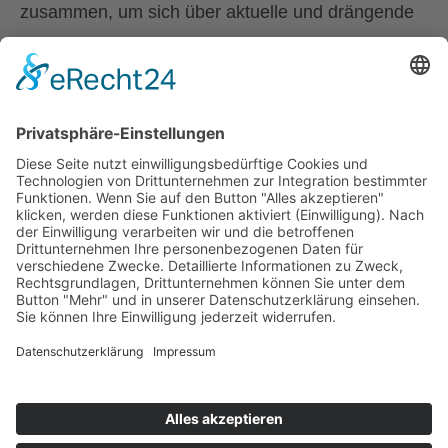
zusammen, um sich über aktuelle und drängende
Themen in der Behindertenpolitik auszutauschen.
Den ÖZIV Bundesverband vertritt in dieser
hochkarätigen Runde Präsident Rudolf Kravanja.
zurück
© 2025 ÖZIV Bundesverband – Alle Rechte vorbehalten
Home
Sitemap
Kontakt
Barrierefreiheitserklärung