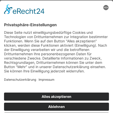
Freitag, 9:00 bis 12:00 Uhr) oder per E-Mail an
office@behindertenanwalt.gv.at
entgegengenommen.
zurück
© 2025 ÖZIV Bundesverband – Alle Rechte vorbehalten
Home
Sitemap
Kontakt
Barrierefreiheitserklärung
Datenschutz
Impressum