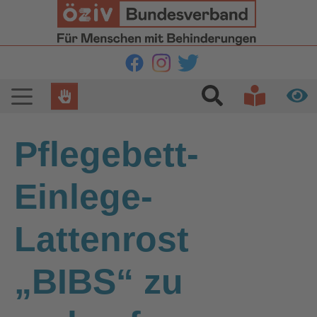
Zur Hauptnavigation springen
Zum Hauptinhalt springen
Zur Fußzeile springen
Pflegebett-
Einlege-
Lattenrost
„BIBS“ zu