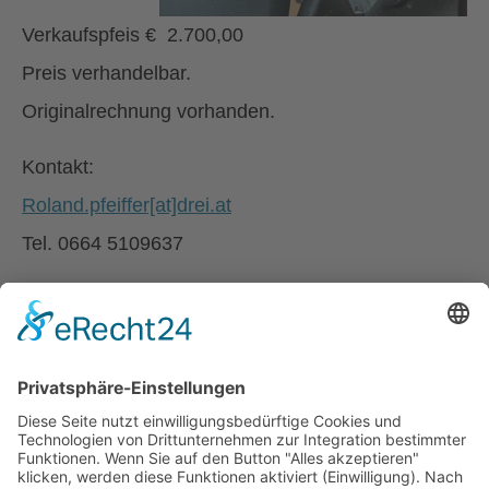
Verkaufspfeis € 2.700,00
Preis verhandelbar.
Originalrechnung vorhanden.
Kontakt:
Roland.pfeiffer[at]drei.at
Tel. 0664 5109637
zurück