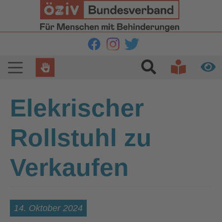
Zur Hauptnavigation springen
Zum Hauptinhalt springen
Zur Fußzeile springen
Elekrischer
Rollstuhl zu
Verkaufen
14. Oktober 2024