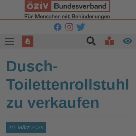
Zur Hauptnavigation springen
Zum Hauptinhalt springen
Zur Fußzeile springen
Dusch-
Toilettenrollstuhl
zu verkaufen
30. März 2026