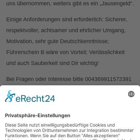
uns übernommen, weiters gibt es ein „Jausengeld“.
Einige Anforderungen sind erforderlich: Sicherer,
respektvoller, achtsamer und ehrlicher Umgang,
Motivation, sehr gute Deutschkenntnisse;
Führerschein B wäre von Vorteil; Verlässlichkeit
und auch Sauberkeit sind Dir wichtig!
Bei Fragen oder Interesse bitte 004369911572391
oder
sonjahajek[at]hotmail.com
zurück