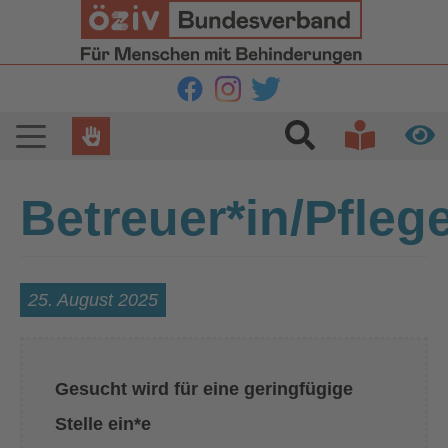
Zur Hauptnavigation springen
Zum Hauptinhalt springen
Zur Fußzeile springen
Betreuer*in/Pflege
25. August 2025
Gesucht wird für eine geringfügige
Stelle ein*e