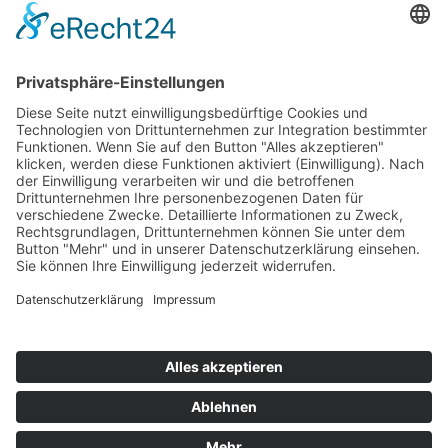
Mobil: 0699/15 66 02 03
E-Mail:
katrin.waldner[at]oeziv.org
zuständig für die Bezirke:
Waidhofen/Thaya und Gmünd
Sprechtage & Termine
© 2025 ÖZIV Bundesverband – Alle Rechte vorbehalten
Home
Sitemap
Kontakt
Barrierefreiheitserklärung
Datenschutz
Impressum