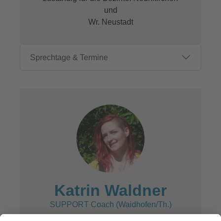
und
Wr. Neustadt
Sprechtage & Termine
Katrin Waldner
SUPPORT Coach (Waidhofen/Th.)